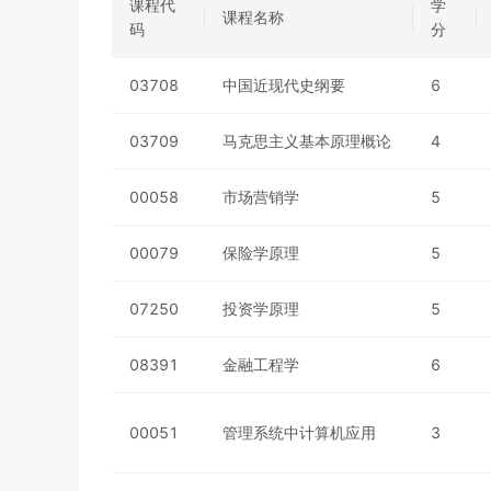
课程代
学
课程名称
码
分
03708
中国近现代史纲要
6
03709
马克思主义基本原理概论
4
00058
市场营销学
5
00079
保险学原理
5
07250
投资学原理
5
08391
金融工程学
6
00051
管理系统中计算机应用
3