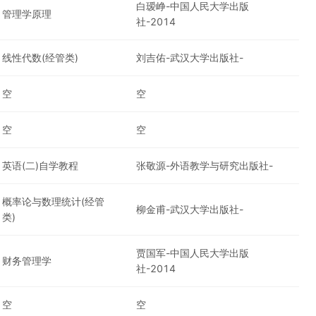
白瑷峥-中国人民大学出版
管理学原理
社-2014
线性代数(经管类)
刘吉佑-武汉大学出版社-
空
空
空
空
英语(二)自学教程
张敬源-外语教学与研究出版社-
概率论与数理统计(经管
柳金甫-武汉大学出版社-
类)
贾国军-中国人民大学出版
财务管理学
社-2014
空
空