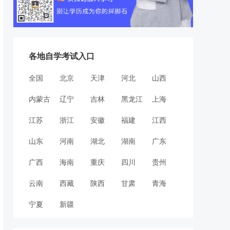
各地自学考试入口
全国
北京
天津
河北
山西
内蒙古
辽宁
吉林
黑龙江
上海
江苏
浙江
安徽
福建
江西
山东
河南
湖北
湖南
广东
广西
海南
重庆
四川
贵州
云南
西藏
陕西
甘肃
青海
宁夏
新疆