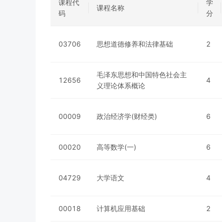
课程代
学
课程名称
码
分
03706
思想道德修养和法律基础
2
毛泽东思想和中国特色社会主
12656
4
义理论体系概论
00009
政治经济学(财经类)
6
00020
高等数学(一)
6
04729
大学语文
4
00018
计算机应用基础
2