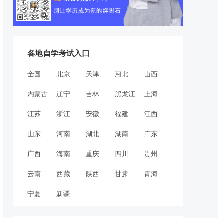
各地自学考试入口
全国
北京
天津
河北
山西
内蒙古
辽宁
吉林
黑龙江
上海
江苏
浙江
安徽
福建
江西
山东
河南
湖北
湖南
广东
广西
海南
重庆
四川
贵州
云南
西藏
陕西
甘肃
青海
宁夏
新疆