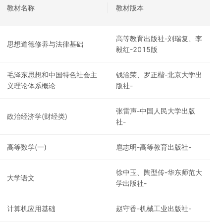
教材名称
教材版本
高等教育出版社-刘瑞复、李
思想道德修养与法律基础
毅红-2015版
毛泽东思想和中国特色社会主
钱淦荣、罗正楷-北京大学出
义理论体系概论
版社-
张雷声-中国人民大学出版
政治经济学(财经类)
社-
高等数学(一)
扈志明-高等教育出版社-
徐中玉、陶型传-华东师范大
大学语文
学出版社-
计算机应用基础
赵守香-机械工业出版社-