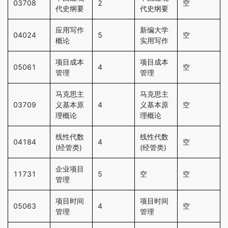
03708
2
空
代史纲要
代史纲要
应用写作
新编大学
04024
5
空
概论
实用写作
项目成本
项目成本
05061
4
空
管理
管理
马克思主
马克思主
03709
义基本原
4
义基本原
空
理概论
理概论
线性代数
线性代数
04184
4
空
(经管类)
(经管类)
企业项目
11731
5
空
空
管理
项目时间
项目时间
05063
4
空
管理
管理