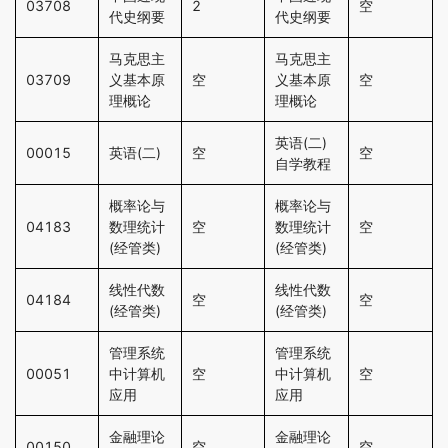
03708
2
空
代史纲要
代史纲要
马克思主
马克思主
03709
义基本原
空
义基本原
空
理概论
理概论
英语(二)
00015
英语(二)
空
空
自学教程
概率论与
概率论与
04183
数理统计
空
数理统计
空
(经管类)
(经管类)
线性代数
线性代数
04184
空
空
(经管类)
(经管类)
管理系统
管理系统
00051
中计算机
空
中计算机
空
应用
应用
金融理论
金融理论
00150
空
空