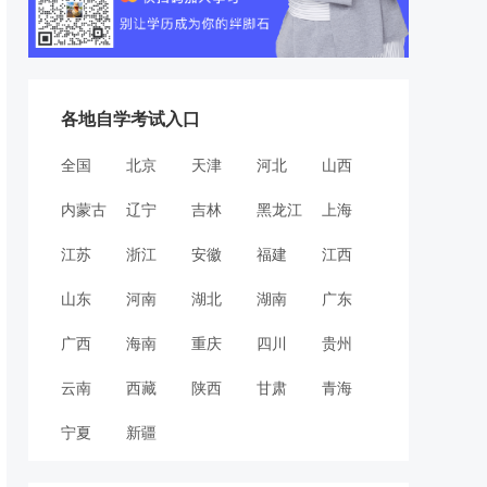
各地自学考试入口
全国
北京
天津
河北
山西
内蒙古
辽宁
吉林
黑龙江
上海
江苏
浙江
安徽
福建
江西
山东
河南
湖北
湖南
广东
广西
海南
重庆
四川
贵州
云南
西藏
陕西
甘肃
青海
宁夏
新疆