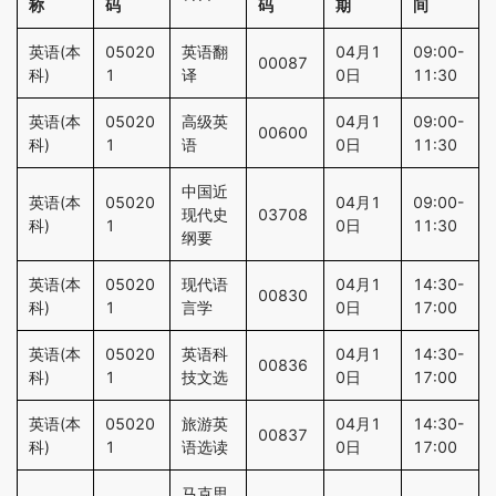
称
码
码
期
间
英语(本
05020
英语翻
04月1
09:00-
00087
科)
1
译
0日
11:30
英语(本
05020
高级英
04月1
09:00-
00600
科)
1
语
0日
11:30
中国近
英语(本
05020
04月1
09:00-
现代史
03708
科)
1
0日
11:30
纲要
英语(本
05020
现代语
04月1
14:30-
00830
科)
1
言学
0日
17:00
英语(本
05020
英语科
04月1
14:30-
00836
科)
1
技文选
0日
17:00
英语(本
05020
旅游英
04月1
14:30-
00837
科)
1
语选读
0日
17:00
马克思