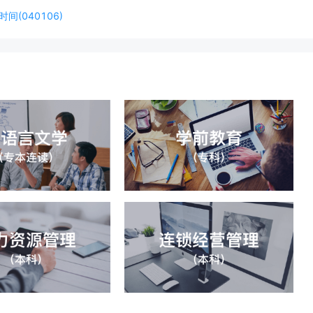
(040106)