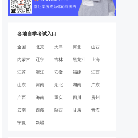
各地自学考试入口
全国
北京
天津
河北
山西
内蒙古
辽宁
吉林
黑龙江
上海
江苏
浙江
安徽
福建
江西
山东
河南
湖北
湖南
广东
广西
海南
重庆
四川
贵州
云南
西藏
陕西
甘肃
青海
宁夏
新疆