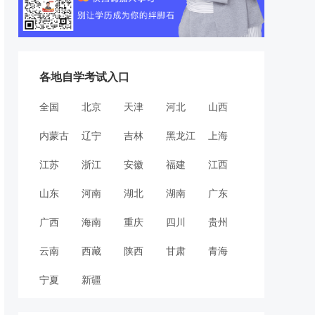
各地自学考试入口
全国
北京
天津
河北
山西
内蒙古
辽宁
吉林
黑龙江
上海
江苏
浙江
安徽
福建
江西
山东
河南
湖北
湖南
广东
广西
海南
重庆
四川
贵州
云南
西藏
陕西
甘肃
青海
宁夏
新疆