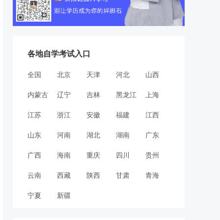
各地自学考试入口
全国
北京
天津
河北
山西
内蒙古
辽宁
吉林
黑龙江
上海
江苏
浙江
安徽
福建
江西
山东
河南
湖北
湖南
广东
广西
海南
重庆
四川
贵州
云南
西藏
陕西
甘肃
青海
宁夏
新疆