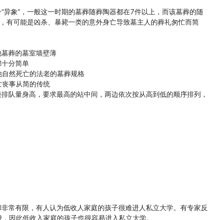
异象”，一般这一时期的墓葬随葬陶器都在7件以上，而该墓葬的随
测，有可能是凶杀、暴毙一类的意外身亡导致墓主人的葬礼匆忙而简
墓葬的墓室墙壁薄
都十分简单
自然死亡的法老的墓葬规格
亡丧事从简的传统
排队量身高，要求最高的站中间，两边依次按从高到低的顺序排列，
非常有限，有人认为低收人家庭的孩子很难进人私立大学。有专家反
费，因此低收入家庭的孩子也很容易进入私立大学。