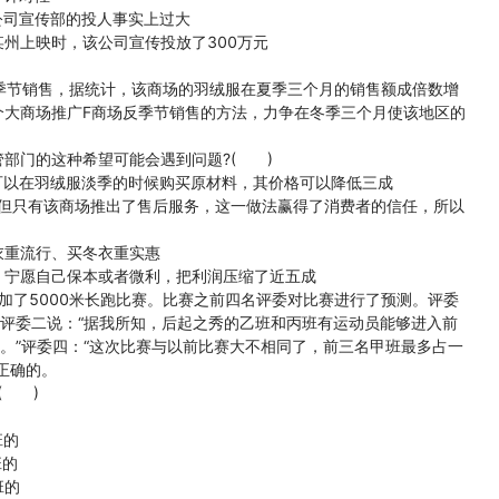
司宣传部的投人事实上过大
州上映时，该公司宣传投放了300万元
季节销售，据统计，该商场的羽绒服在夏季三个月的销售额成倍数增
个大商场推广F商场反季节销售的方法，力争在冬季三个月使该地区的
门的这种希望可能会遇到问题?( )
以在羽绒服淡季的时候购买原材料，其价格可以降低三成
但只有该商场推出了售后服务，这一做法赢得了消费者的信任，所以
重流行、买冬衣重实惠
宁愿自己保本或者微利，把利润压缩了近五成
了5000米长跑比赛。比赛之前四名评委对比赛进行了预测。评委
”评委二说：“据我所知，后起之秀的乙班和丙班有运动员能够进入前
的。”评委四：“这次比赛与以前比赛大不相同了，前三名甲班最多占一
正确的。
( )
班的
班的
班的