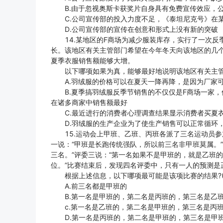
B.由于忽视奥斯卡获奖片自身具有免费宣传效应，公
C.公司宣传部的投入力度不足，《泰坦尼克号》在某
D.公司宣传部的宣传在创意和形式上没有新的突破
14.某地区的F商场为减少服装库存，实行了一次反
长。该地区有关主管部门希望在今年冬天向该地区的几
夏季衣服销售额能够大增。
以下哪项如果为真，能够最好地说明该地区有关主管部
A.羽绒服的价格可以在夏天一降再降，是因为厂家可
B.夏季搞羽绒服反季节销售的不仅仅是F商场一家，
在诸多商家中销售额最好
C.最近进行的消费者心理调查结果显示消费者买夏衣
D.羽绒服的生产企业为了使生产销售可以正常循环，
15.运动会上甲班、乙班、丙班各派了三名运动员参加
一说：“甲班是长跑传统强队，所以前三名非甲班莫属。
三名。”评委三说：“第一名如果不是甲班的，就是乙班
位。”比赛结束后，发现四名评委中，只有一人的预测是
根据上述信息，以下哪项最可能是该项比赛的结果?
A.前三名都是甲班的
B.第一名是甲班的，第二名是丙班的，第三名是乙
c.第一名是乙班的，第二名是甲班的，第三名是丙
D.第一名是丙班的，第二名是甲班的，第三名是甲