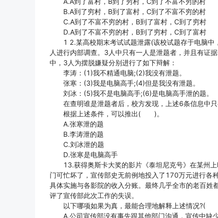
A.A到了富村，B到了穷村，C到了不富不穷的村
B.A到了穷村，B到了富村，C到了不富不穷的村
C.A到了不富不穷的村，B到了富村，C到了穷村
D.A到了不富不穷的村，B到了穷村，C到了富村
1 2.某高校期末考试试题泄露(该校试题存于电脑中
人进行内部调查。3人中只有一人是泄题者，并且有证
中，3人为摆脱嫌疑分别进行了如下辩解：
李涛：(1)我不精通电脑;(2)我没有泄题。
张寒：(3)我是电脑高手;(4)但是我没有泄题。
刘冰：(5)我不是电脑高手;(6)是电脑高手泄的题。
在查明谁是泄题者后，校方发现，上述6条信息中只有
根据上述条件，可以推出( )。
A.张寒泄的题
B.李涛泄的题
C.刘冰泄的题
D.张寒是电脑高手
13.获得奥斯卡大奖的影片《泰坦尼克号》在某州上
门可忙坏了，宣传部史无前例地投入了170万元进行各
具体实施与各影院的收入分账。最终几乎全市的老百姓都
评了宣传部此次工作的失误。
以下哪项如果为真，最能合理地解释上述情况?( 
A.公司宣传部没有事先跟其他部门沟通，宣传中缺