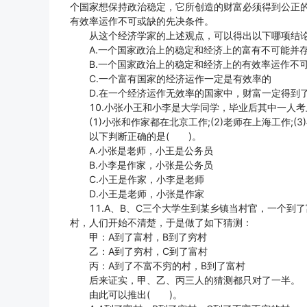
个国家想保持政治稳定，它所创造的财富必须得到公正的
有效率运作不可或缺的先决条件。
从这个经济学家的上述观点，可以得出以下哪项结论
A.一个国家政治上的稳定和经济上的富有不可能并
B.一个国家政治上的稳定和经济上的有效率运作不
C.一个富有国家的经济运作一定是有效率的
D.在一个经济运作无效率的国家中，财富一定得到
10.小张小王和小李是大学同学，毕业后其中一人考
(1)小张和作家都在北京工作;(2)老师在上海工作;(
以下判断正确的是( )。
A.小张是老师，小王是公务员
B.小李是作家，小张是公务员
C.小王是作家，小李是老师
D.小王是老师，小张是作家
11.A、B、C三个大学生到某乡镇当村官，一个到
村，人们开始不清楚，于是做了如下猜测：
甲：A到了富村，B到了穷村
乙：A到了穷村，C到了富村
丙：A到了不富不穷的村，B到了富村
后来证实，甲、乙、丙三人的猜测都只对了一半。
由此可以推出( )。