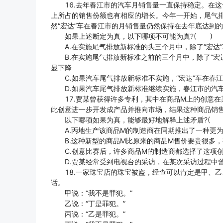
16.去年春江市的汽车月销售量一直保持稳定。在这一
上所占的销售份额也有相应的增长。今年一开始，尾气
然“宏达”车在春江市的月销售量仍然保持在去年底达到
如果上述断定为真，以下哪项不可能为真?( )
A.在实施尾气排放新标准的头三个月中，除了“宏达
B.在实施尾气排放新标准之前的三个月中，除了“宏
显下降
C.如果汽车尾气排放新标准不实施，“宏达”车在春
D.如果汽车尾气排放新标准继续实施，春江市的汽车
17.贾某曾获得许多专利，其中在商品M上的创意在
此创意进一步开发成产品并推向市场，结果这种商品销
以下哪项如果为真，能够最好地解释上述矛盾?( 
A.丙地生产该商品M的制造商在同期推出了一种更为
B.这种新型的商品M比原来的商品M售价要贵很多，
C.创意比赛后，许多商品M的制造商都选择了这项创
D.贾某经常受到电视台的采访，在某次采访过程中曾
18.一家珠宝店的珠宝被盗，经查可以肯定是甲、乙
话。
甲说：“我不是罪犯。”
乙说：“丁是罪犯。”
丙说：“乙是罪犯。”