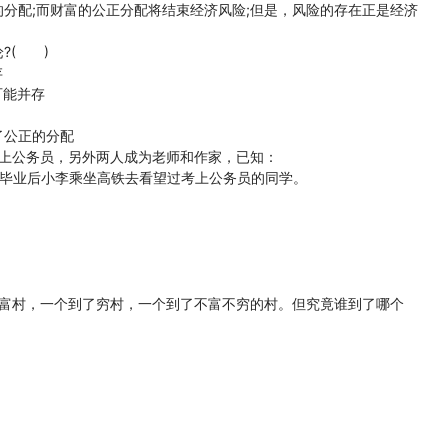
分配;而财富的公正分配将结束经济风险;但是，风险的存在正是经济
?( )
存
可能并存
了公正的分配
上公务员，另外两人成为老师和作家，已知：
3)毕业后小李乘坐高铁去看望过考上公务员的同学。
了富村，一个到了穷村，一个到了不富不穷的村。但究竟谁到了哪个