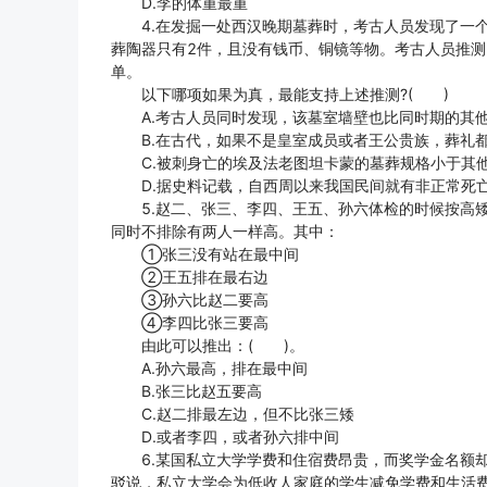
D.李的体重最重
4.在发掘一处西汉晚期墓葬时，考古人员发现了一个“
葬陶器只有2件，且没有钱币、铜镜等物。考古人员推
单。
以下哪项如果为真，最能支持上述推测?( )
A.考古人员同时发现，该墓室墙壁也比同时期的其他
B.在古代，如果不是皇室成员或者王公贵族，葬礼
C.被刺身亡的埃及法老图坦卡蒙的墓葬规格小于其他
D.据史料记载，自西周以来我国民间就有非正常死
5.赵二、张三、李四、王五、孙六体检的时候按高矮
同时不排除有两人一样高。其中：
①张三没有站在最中间
②王五排在最右边
③孙六比赵二要高
④李四比张三要高
由此可以推出：( )。
A.孙六最高，排在最中间
B.张三比赵五要高
C.赵二排最左边，但不比张三矮
D.或者李四，或者孙六排中间
6.某国私立大学学费和住宿费昂贵，而奖学金名额却
驳说，私立大学会为低收人家庭的学生减免学费和生活