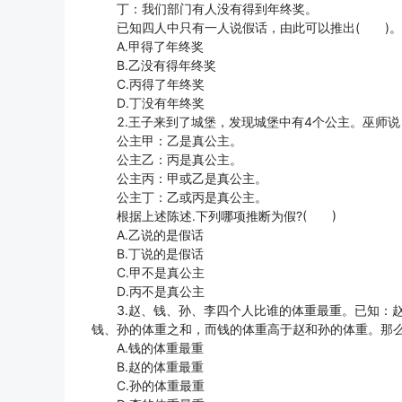
丁：我们部门有人没有得到年终奖。
已知四人中只有一人说假话，由此可以推出( )。
A.甲得了年终奖
B.乙没有得年终奖
C.丙得了年终奖
D.丁没有年终奖
2.王子来到了城堡，发现城堡中有4个公主。巫师说
公主甲：乙是真公主。
公主乙：丙是真公主。
公主丙：甲或乙是真公主。
公主丁：乙或丙是真公主。
根据上述陈述.下列哪项推断为假?( )
A.乙说的是假话
B.丁说的是假话
C.甲不是真公主
D.丙不是真公主
3.赵、钱、孙、李四个人比谁的体重最重。已知：赵
钱、孙的体重之和，而钱的体重高于赵和孙的体重。那么
A.钱的体重最重
B.赵的体重最重
C.孙的体重最重