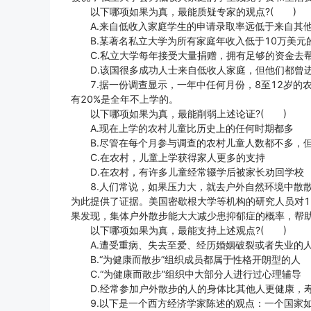
以下哪项如果为真，最能质疑专家的观点?( )
A.来自低收入家庭学生的申请录取率远低于来自其他
B.某著名私立大学为所有家庭年收入低于10万美元
C.私立大学每年接受大量捐赠，拥有足够的资金去
D.该国很多成功人士来自低收人家庭，但他们都曾
7.据一份调查显示，一年中任何月份，8至12岁的农
有20%是全年不上学的。
以下哪项如果为真，最能削弱上述论证?( )
A.现在上学的农村儿童比历史上的任何时期都多
B.尽管在每个月参与调查的农村儿童人数都不多，但
C.在农村，儿童上学获得家人更多的支持
D.在农村，有许多儿童经常辍学后被家长劝回学校
8.人们常说，如果压力大，就去户外自然环境中散散
为此提供了证据。美国密歇根大学等机构的研究人员对1
果发现，集体户外散步能大大减少患抑郁症的概率，帮
以下哪项如果为真，最能支持上述观点?( )
A.遭受重病、失去至爱、经历婚姻破裂或者失业的人
B.“为健康而散步”组织成员都属于性格开朗型的人
C.“为健康而散步”组织中大部分人进行过心理辅导
D.经常参加户外散步的人的身体比其他人更健康，
9.以下是一个西方经济学家陈述的观点：一个国家如