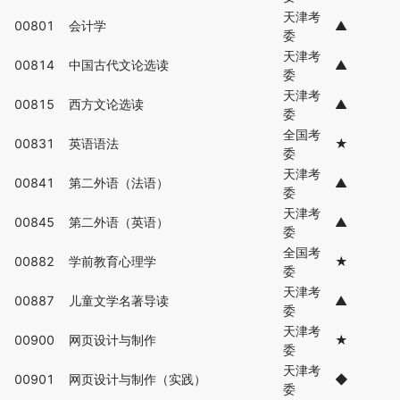
天津考
00801
会计学
▲
委
天津考
00814
中国古代文论选读
▲
委
天津考
00815
西方文论选读
▲
委
全国考
00831
英语语法
★
委
天津考
00841
第二外语（法语）
▲
委
天津考
00845
第二外语（英语）
▲
委
全国考
00882
学前教育心理学
★
委
天津考
00887
儿童文学名著导读
▲
委
天津考
00900
网页设计与制作
★
委
天津考
00901
网页设计与制作（实践）
◆
委