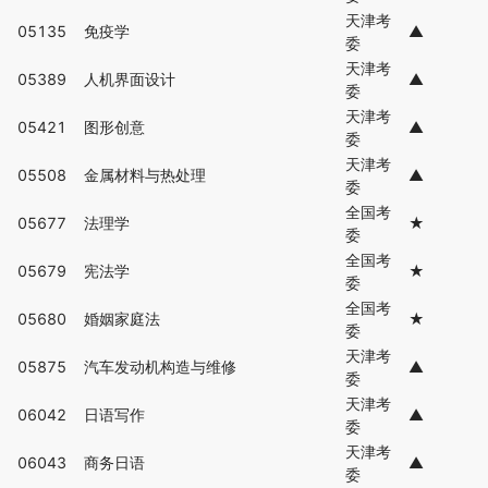
天津考
05135
免疫学
▲
委
天津考
05389
人机界面设计
▲
委
天津考
05421
图形创意
▲
委
天津考
05508
金属材料与热处理
▲
委
全国考
05677
法理学
★
委
全国考
05679
宪法学
★
委
全国考
05680
婚姻家庭法
★
委
天津考
05875
汽车发动机构造与维修
▲
委
天津考
06042
日语写作
▲
委
天津考
06043
商务日语
▲
委