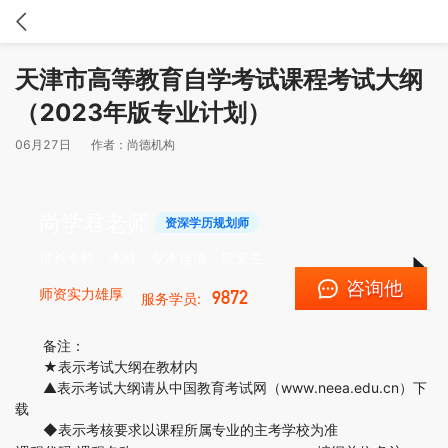
天津市高等教育自学考试课程考试大纲
（2023年版专业计划）
06月27日
作者：
尚德机构
尚学君老师
资深学历规划师
擅长专科、本科、专本连读、研究生
咨询他
师资实力雄厚
9872
服务学员:
备注：
★表示考试大纲在教材内
▲表示考试大纲请从中国教育考试网（www.neea.edu.cn）下
载
◆表示考核要求以课程所属专业的主考学校为准