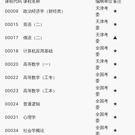
课程代码
课程名称
编纲单位
备注
天津考
00009
政治经济学（财经类）
★
委
天津考
00015
英语（二）
★
委
天津考
00017
俄语（二）
▲
委
全国考
00018
计算机应用基础
★
委
天津考
00020
高等数学（一）
★
委
全国考
00022
高等数学（工专）
★
委
全国考
00023
高等数学（工本）
★
委
全国考
00024
普通逻辑
★
委
全国考
00031
心理学
★
委
全国考
00034
社会学概论
★
委