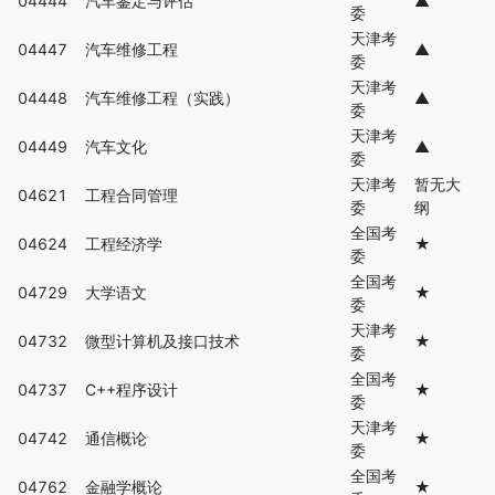
04444
汽车鉴定与评估
▲
委
天津考
04447
汽车维修工程
▲
委
天津考
04448
汽车维修工程（实践）
▲
委
天津考
04449
汽车文化
▲
委
天津考
暂无大
04621
工程合同管理
委
纲
全国考
04624
工程经济学
★
委
全国考
04729
大学语文
★
委
天津考
04732
微型计算机及接口技术
★
委
全国考
04737
C++程序设计
★
委
天津考
04742
通信概论
★
委
全国考
04762
金融学概论
★