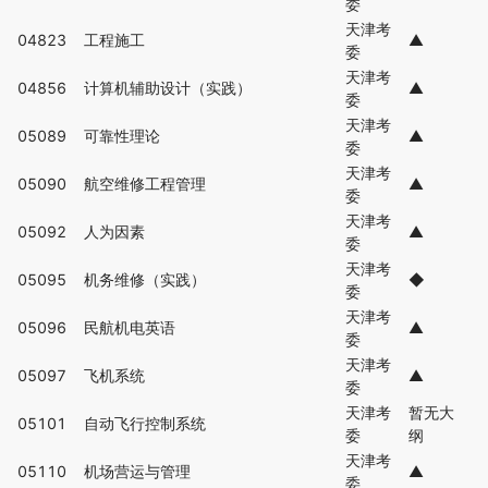
委
天津考
04823
工程施工
▲
委
天津考
04856
计算机辅助设计（实践）
▲
委
天津考
05089
可靠性理论
▲
委
天津考
05090
航空维修工程管理
▲
委
天津考
05092
人为因素
▲
委
天津考
05095
机务维修（实践）
◆
委
天津考
05096
民航机电英语
▲
委
天津考
05097
飞机系统
▲
委
天津考
暂无大
05101
自动飞行控制系统
委
纲
天津考
05110
机场营运与管理
▲
委