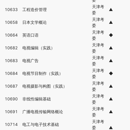
天津考
10633
工程造价管理
▲
委
天津考
10658
日本文学概论
▲
委
天津考
10664
英语口语
◆
委
天津考
10682
电视编辑（实践）
▲
委
天津考
10683
电视广告
▲
委
天津考
10684
电视节目制作（实践）
◆
委
天津考
10687
电视摄影与构图（实践）
▲
委
天津考
10690
非线性编辑基础
▲
委
天津考
10691
广播电视传输网络概论
▲
委
天津考
10714
电工与电子技术基础
委
▲