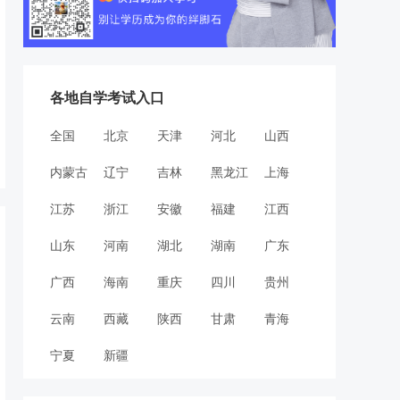
各地自学考试入口
全国
北京
天津
河北
山西
内蒙古
辽宁
吉林
黑龙江
上海
江苏
浙江
安徽
福建
江西
山东
河南
湖北
湖南
广东
广西
海南
重庆
四川
贵州
云南
西藏
陕西
甘肃
青海
宁夏
新疆