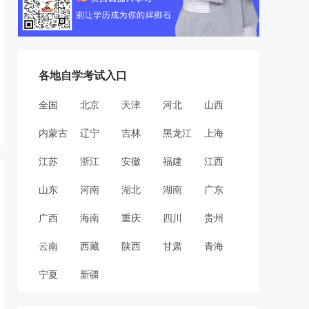
各地自学考试入口
全国
北京
天津
河北
山西
内蒙古
辽宁
吉林
黑龙江
上海
江苏
浙江
安徽
福建
江西
山东
河南
湖北
湖南
广东
广西
海南
重庆
四川
贵州
云南
西藏
陕西
甘肃
青海
宁夏
新疆