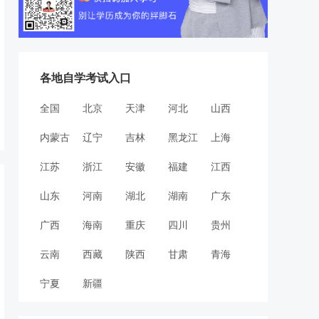
各地自学考试入口
全国
北京
天津
河北
山西
内蒙古
辽宁
吉林
黑龙江
上海
江苏
浙江
安徽
福建
江西
山东
河南
湖北
湖南
广东
广西
海南
重庆
四川
贵州
云南
西藏
陕西
甘肃
青海
宁夏
新疆