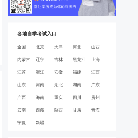
各地自学考试入口
全国
北京
天津
河北
山西
内蒙古
辽宁
吉林
黑龙江
上海
江苏
浙江
安徽
福建
江西
山东
河南
湖北
湖南
广东
广西
海南
重庆
四川
贵州
云南
西藏
陕西
甘肃
青海
宁夏
新疆